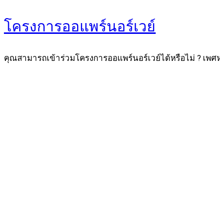
โครงการออแพร์นอร์เวย์
คุณสามารถเข้าร่วมโครงการออแพร์นอร์เวย์ได้หรือไม่ ? เพศหญ
Read more