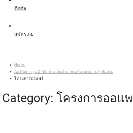
ติดต่อ
สมัครเลย
Home
Au Pair Tips & More เคล็ดลับออแพร์และความรู้เพิ่มเติม
โครงการออแพร์
Category: โครงการออแพร