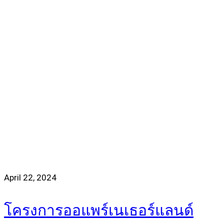
April 22, 2024
โครงการออแพร์เนเธอร์แลนด์