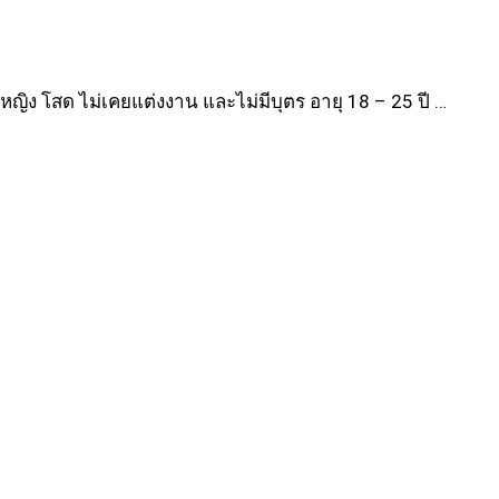
ญิง โสด ไม่เคยแต่งงาน และไม่มีบุตร อายุ 18 – 25 ปี …