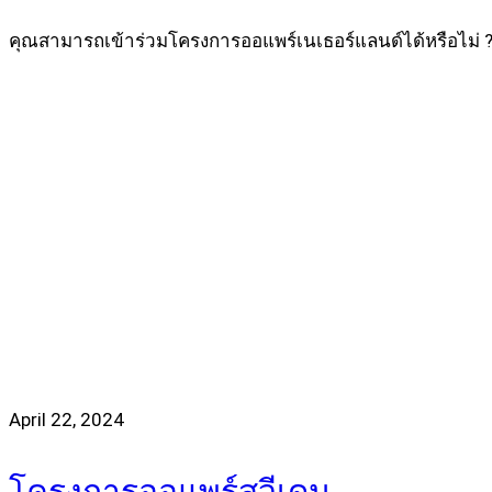
คุณสามารถเข้าร่วมโครงการออแพร์เนเธอร์แลนด์ได้หรือไม่ ? เพ
Read more
April 22, 2024
โครงการออแพร์สวีเดน