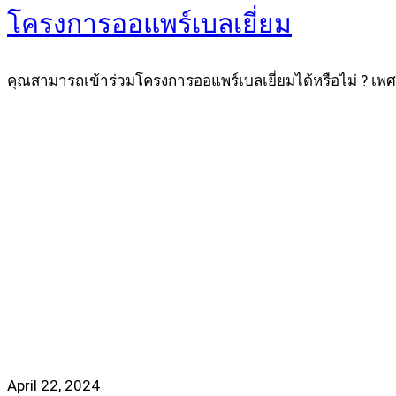
โครงการออแพร์เบลเยี่ยม
คุณสามารถเข้าร่วมโครงการออแพร์เบลเยี่ยมได้หรือไม่ ? เพศห
Read more
April 22, 2024