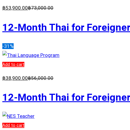
฿
53,900
.00
฿
73,000
.00
12-Month Thai for Foreigner
-31%
Add to cart
฿
38,900
.00
฿
56,000
.00
12-Month Thai for Foreigner
Add to cart