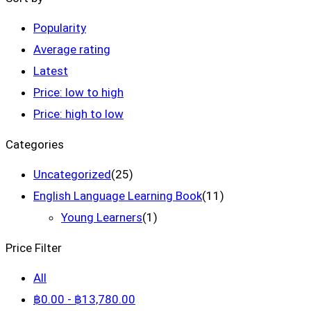
Popularity
Average rating
Latest
Price: low to high
Price: high to low
Categories
Uncategorized
(25)
English Language Learning Book
(11)
Young Learners
(1)
Price Filter
All
฿
0
.00
-
฿
13,780
.00