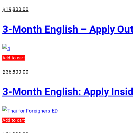
฿
19,800
.00
3-Month English – Apply Out
Add to cart
฿
36,800
.00
3-Month English: Apply Insi
Add to cart