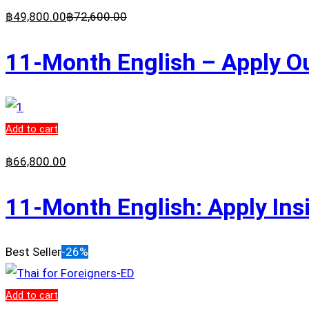
฿
49,800
.00
฿
72,600
.00
11-Month English – Apply Ou
Add to cart
฿
66,800
.00
11-Month English: Apply Ins
Best Seller
-26%
Add to cart