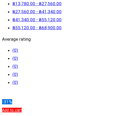
฿
13,780
.00
-
฿
27,560
.00
฿
27,560
.00
-
฿
41,340
.00
฿
41,340
.00
-
฿
55,120
.00
฿
55,120
.00
-
฿
68,900
.00
Average rating
(0)
(0)
(0)
(0)
(0)
Clear filters
-31%
Add to cart