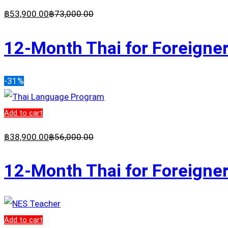
฿
53,900
.00
฿
73,000
.00
12-Month Thai for Foreigner
-31%
Add to cart
฿
38,900
.00
฿
56,000
.00
12-Month Thai for Foreigner
Add to cart