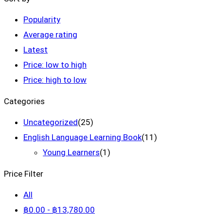
Popularity
Average rating
Latest
Price: low to high
Price: high to low
Categories
Uncategorized
(25)
English Language Learning Book
(11)
Young Learners
(1)
Price Filter
All
฿
0
.00
-
฿
13,780
.00