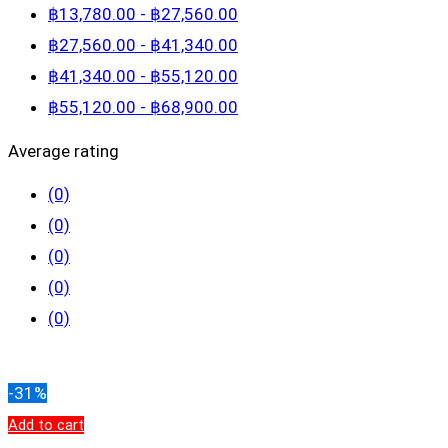
฿
13,780
.00
-
฿
27,560
.00
฿
27,560
.00
-
฿
41,340
.00
฿
41,340
.00
-
฿
55,120
.00
฿
55,120
.00
-
฿
68,900
.00
Average rating
(0)
(0)
(0)
(0)
(0)
Clear filters
-31%
Add to cart