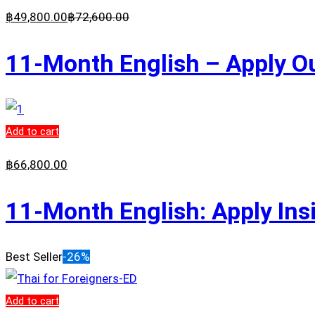
฿
49,800
.00
฿
72,600
.00
11-Month English – Apply Ou
Add to cart
฿
66,800
.00
11-Month English: Apply Ins
Best Seller
-26%
Add to cart