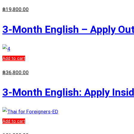
฿
19,800
.00
3-Month English – Apply Out
Add to cart
฿
36,800
.00
3-Month English: Apply Insi
Add to cart