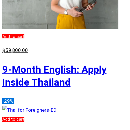
Add to cart
฿
59,800
.00
9-Month English: Apply
Inside Thailand
-29%
Add to cart