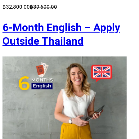
฿
32,800
.00
฿
39,600
.00
6-Month English – Apply
Outside Thailand