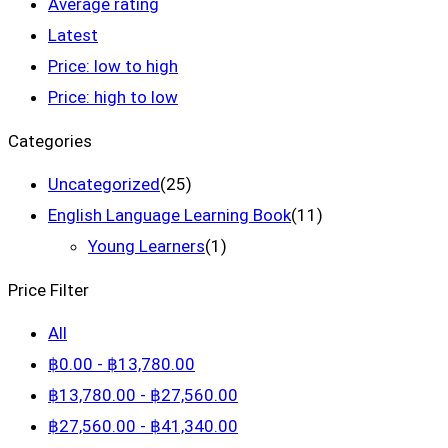
Average rating
Latest
Price: low to high
Price: high to low
Categories
Uncategorized
(25)
English Language Learning Book
(11)
Young Learners
(1)
Price Filter
All
฿
0
.00
-
฿
13,780
.00
฿
13,780
.00
-
฿
27,560
.00
฿
27,560
.00
-
฿
41,340
.00