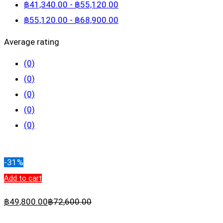
฿
41,340
.00
-
฿
55,120
.00
฿
55,120
.00
-
฿
68,900
.00
Average rating
(0)
(0)
(0)
(0)
(0)
Clear filters
-31%
Add to cart
฿
49,800
.00
฿
72,600
.00