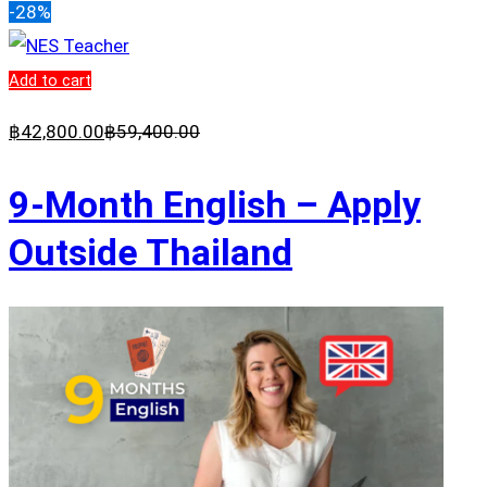
-28%
Add to cart
฿
42,800
.00
฿
59,400
.00
9-Month English – Apply
Outside Thailand