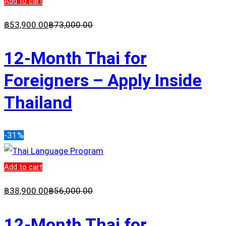
Add to cart
฿
53,900
.00
฿
73,000
.00
12-Month Thai for
Foreigners – Apply Inside
Thailand
-31%
Add to cart
฿
38,900
.00
฿
56,000
.00
12-Month Thai for