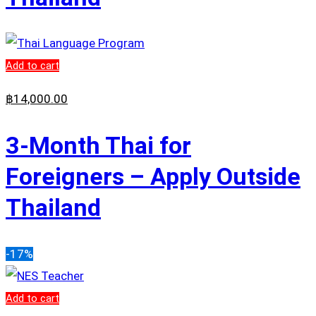
Add to cart
฿
14,000
.00
3-Month Thai for
Foreigners – Apply Outside
Thailand
-17%
Add to cart