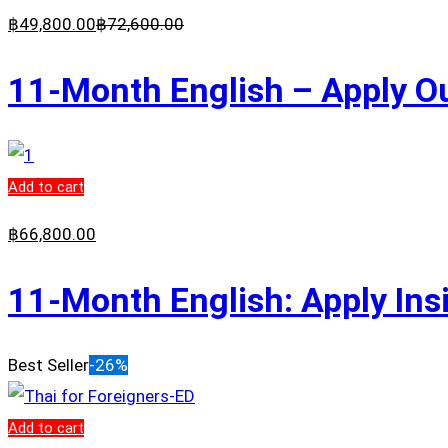
฿
49,800
.00
฿
72,600
.00
11-Month English – Apply Ou
Add to cart
฿
66,800
.00
11-Month English: Apply Ins
Best Seller
-26%
Add to cart