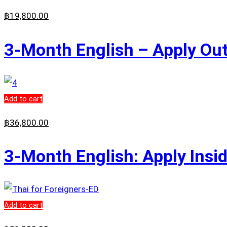
฿
19,800
.00
3-Month English – Apply Out
Add to cart
฿
36,800
.00
3-Month English: Apply Insi
Add to cart