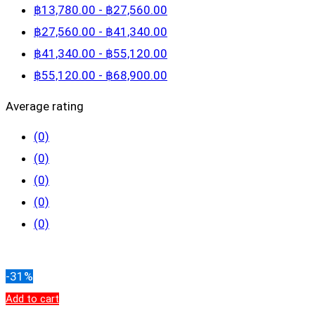
฿
13,780
.00
-
฿
27,560
.00
฿
27,560
.00
-
฿
41,340
.00
฿
41,340
.00
-
฿
55,120
.00
฿
55,120
.00
-
฿
68,900
.00
Average rating
(0)
(0)
(0)
(0)
(0)
Clear filters
-31%
Add to cart