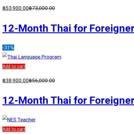
฿
53,900
.00
฿
73,000
.00
12-Month Thai for Foreigner
-31%
Add to cart
฿
38,900
.00
฿
56,000
.00
12-Month Thai for Foreigner
Add to cart