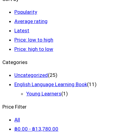
Popularity
Average rating
Latest
Price: low to high
Price: high to low
Categories
Uncategorized
(25)
English Language Learning Book
(11)
Young Learners
(1)
Price Filter
All
฿
0
.00
-
฿
13,780
.00