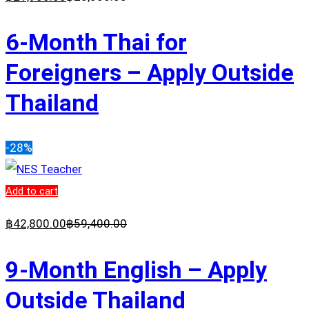
6-Month Thai for
Foreigners – Apply Outside
Thailand
-28%
Add to cart
฿
42,800
.00
฿
59,400
.00
9-Month English – Apply
Outside Thailand