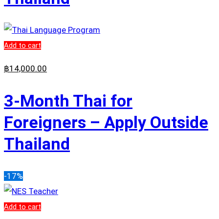
Add to cart
฿
14,000
.00
3-Month Thai for
Foreigners – Apply Outside
Thailand
-17%
Add to cart