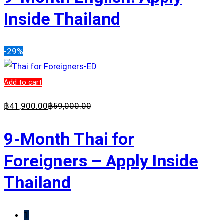
Inside Thailand
-29%
Add to cart
฿
41,900
.00
฿
59,000
.00
9-Month Thai for
Foreigners – Apply Inside
Thailand
1