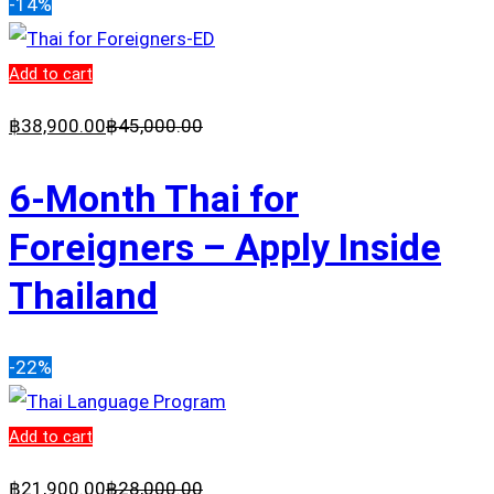
-14%
Add to cart
฿
38,900
.00
฿
45,000
.00
6-Month Thai for
Foreigners – Apply Inside
Thailand
-22%
Add to cart
฿
21,900
.00
฿
28,000
.00