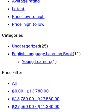
Average rating
Latest
Price: low to high
Price: high to low
Categories
Uncategorized
(25)
English Language Learning Book
(11)
Young Learners
(1)
Price Filter
All
฿
0
.00
-
฿
13,780
.00
฿
13,780
.00
-
฿
27,560
.00
฿
27,560
.00
-
฿
41,340
.00