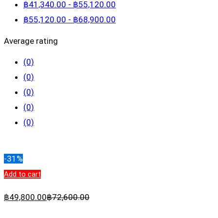
฿
41,340
.00
-
฿
55,120
.00
฿
55,120
.00
-
฿
68,900
.00
Average rating
(0)
(0)
(0)
(0)
(0)
Clear filters
-31%
Add to cart
฿
49,800
.00
฿
72,600
.00