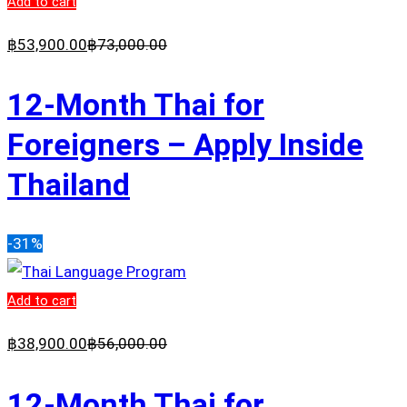
Add to cart
฿
53,900
.00
฿
73,000
.00
12-Month Thai for
Foreigners – Apply Inside
Thailand
-31%
Add to cart
฿
38,900
.00
฿
56,000
.00
12-Month Thai for