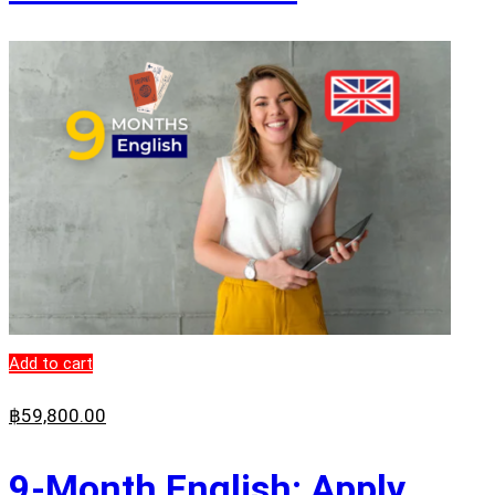
Add to cart
฿
59,800
.00
9-Month English: Apply