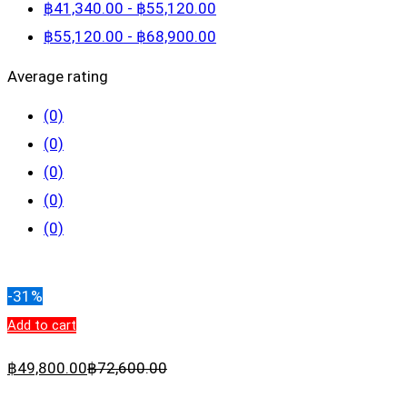
฿
41,340
.00
-
฿
55,120
.00
฿
55,120
.00
-
฿
68,900
.00
Average rating
(0)
(0)
(0)
(0)
(0)
Clear filters
-31%
Add to cart
฿
49,800
.00
฿
72,600
.00