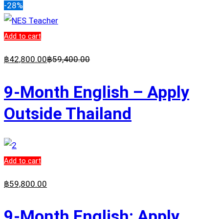
-28%
Add to cart
฿
42,800
.00
฿
59,400
.00
9-Month English – Apply
Outside Thailand
Add to cart
฿
59,800
.00
9-Month English: Apply