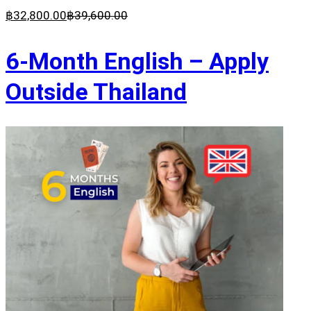
฿
32,800
.00
฿
39,600
.00
6-Month English – Apply
Outside Thailand