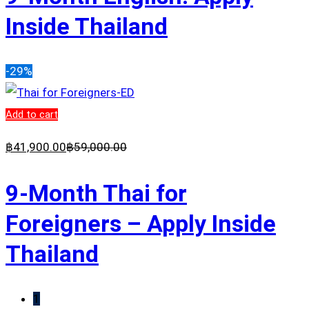
Inside Thailand
-29%
Add to cart
฿
41,900
.00
฿
59,000
.00
9-Month Thai for
Foreigners – Apply Inside
Thailand
1