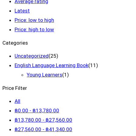
Average rating
Latest
Price: low to high
Price: high to low
Categories
Uncategorized
(25)
English Language Learning Book
(11)
Young Learners
(1)
Price Filter
All
฿
0
.00
-
฿
13,780
.00
฿
13,780
.00
-
฿
27,560
.00
฿
27,560
.00
-
฿
41,340
.00