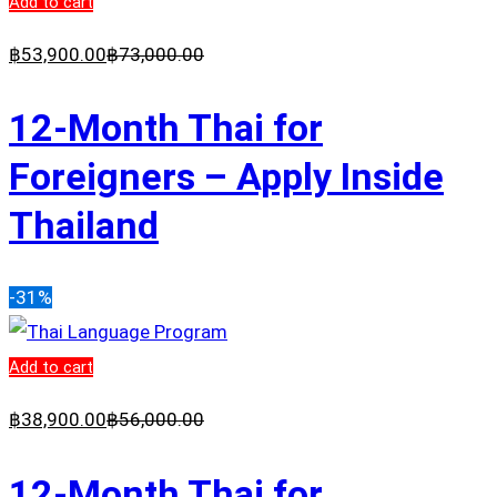
Add to cart
฿
53,900
.00
฿
73,000
.00
12-Month Thai for
Foreigners – Apply Inside
Thailand
-31%
Add to cart
฿
38,900
.00
฿
56,000
.00
12-Month Thai for