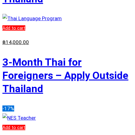
Add to cart
฿
14,000
.00
3-Month Thai for
Foreigners – Apply Outside
Thailand
-17%
Add to cart